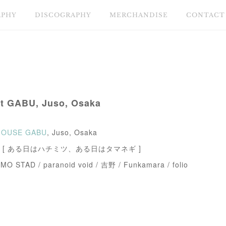
APHY
DISCOGRAPHY
MERCHANDISE
CONTACT
 at GABU, Juso, Osaka
 HOUSE GABU
, Juso, Osaka
sents [ ある日はハチミツ、ある日はタマネギ ]
MO STAD / paranoid void / 吉野 / Funkamara / folio