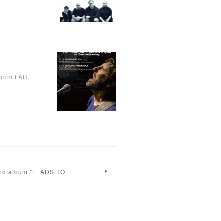
 from FAR,
2nd album "LEADS TO