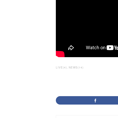
LIVE
(
4
)
NEWS
(
14
)