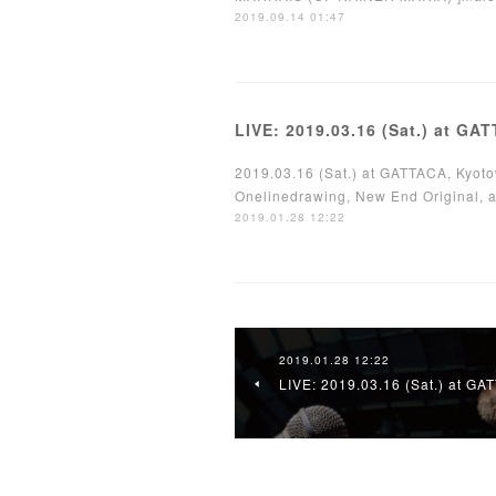
2019.09.14 01:47
LIVE: 2019.03.16 (Sat.) at GA
2019.03.16 (Sat.) at GATTACA, Kyoto
Onelinedrawing, New End Original, a
2019.01.28 12:22
2019.01.28 12:22
LIVE: 2019.03.16 (Sat.) at GA