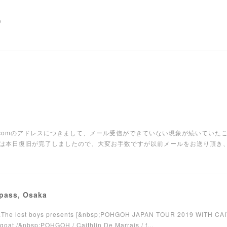
e
io-jp.comのアドレスにつきまして、メール受信ができていない現象が続いて
は本日復旧が完了しましたので、大変お手数ですが以前メールをお送り頂き
mpass, Osaka
akaThe lost boys presents [&nbsp;POHGOH JAPAN TOUR 2019 WITH CA
t /&nbsp;POHGOH / Caithlin De Marrais / f...