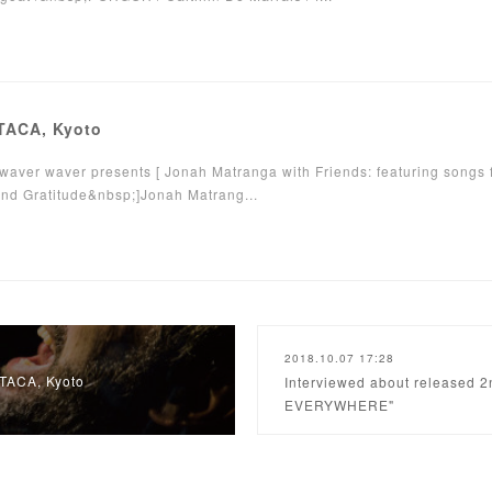
TTACA, Kyoto
waver waver presents [ Jonah Matranga with Friends: featuring songs
nd Gratitude&nbsp;]Jonah Matrang...
2018.10.07 17:28
TTACA, Kyoto
Interviewed about released 
EVERYWHERE"