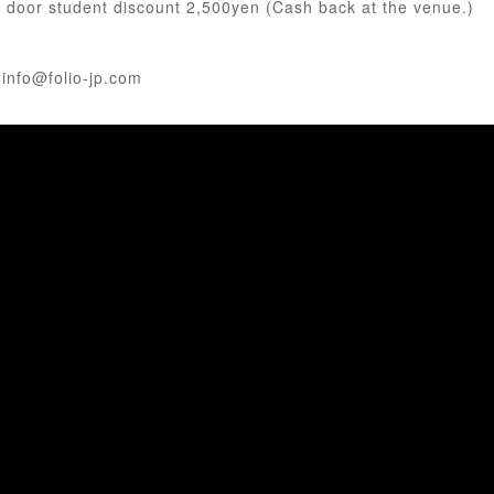
/ door student discount 2,500yen (Cash back at the venue.)
 info@folio-jp.com